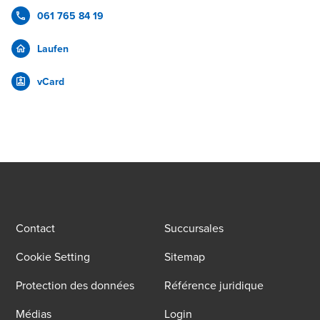
061 765 84 19
Laufen
vCard
Contact
Succursales
Cookie Setting
Sitemap
Protection des données
Référence juridique
Médias
Login