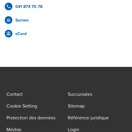
041 874 70 78
Sarnen
vCard
Contact
Succursales
Cookie Setting
Sitemap
Protection des données
Référence juridique
Médias
Login