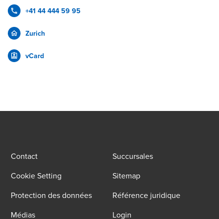
+41 44 444 59 95
Zurich
vCard
Contact
Succursales
Cookie Setting
Sitemap
Protection des données
Référence juridique
Médias
Login