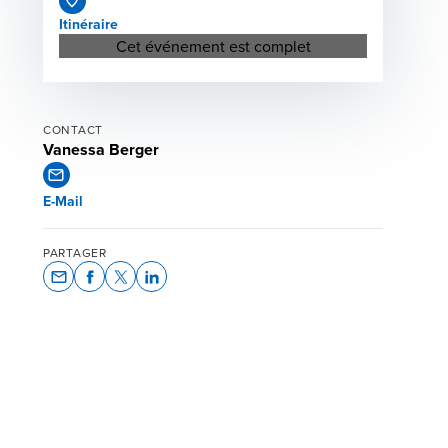
Itinéraire
Opens in a new window/tab
Cet événement est complet
CONTACT
Vanessa Berger
E-Mail
PARTAGER
Opens In A New Window/tab
Opens In A New Window/tab
Opens In A New Window/tab
Opens In A New Window/tab