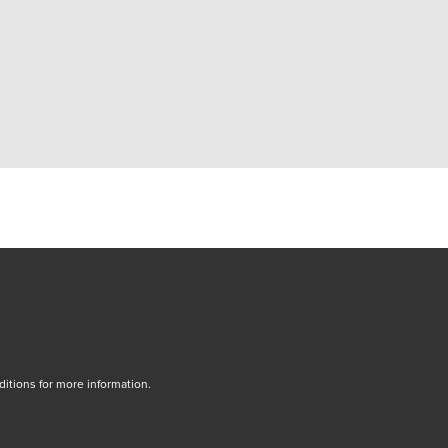
ow/tab
tions for more information.
dow/tab