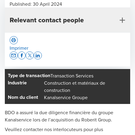
Published:
30 April 2024
Relevant contact people
Imprimer
Opens In A New Window/tab
Opens In A New Window/tab
Opens In A New Window/tab
Opens In A New Window/tab
Type de transaction
Transaction Services
Marcel Gertsch
Industrie
Construction et matériaux de
Responsable Advisory Suisse du Nord-Ouest, Aarau -
construction
Associé
Nom du client
Kanalservice Groupe
BDO a assuré la due diligence financière du groupe
Kanalservice lors de l’acquisition du Roberit Group.
Veuillez contacter nos interlocuteurs pour plus