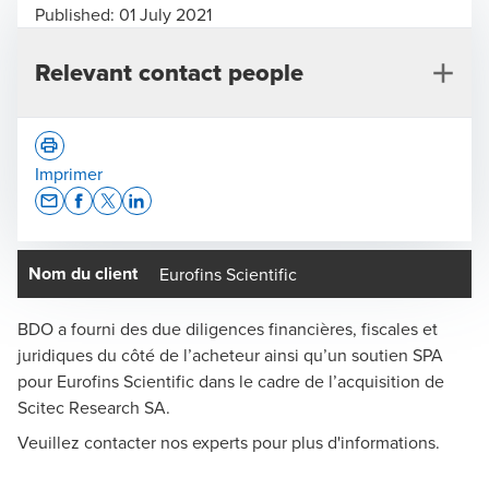
Published:
01 July 2021
Relevant contact people
Imprimer
Opens In A New Window/tab
Opens In A New Window/tab
Opens In A New Window/tab
Opens In A New Window/tab
Nom du client
Eurofins Scientific
Benjamin Haldimann
Responsable Transaction Services Suisse, Zurich -
BDO a fourni des due diligences financières, fiscales et
Associé
juridiques du côté de l’acheteur ainsi qu’un soutien SPA
pour Eurofins Scientific dans le cadre de l’acquisition de
Scitec Research SA.
Veuillez contacter nos experts pour plus d'informations.