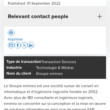
Published:
01 September 2022
Relevant contact people
Imprimer
Opens In A New Window/tab
Opens In A New Window/tab
Opens In A New Window/tab
Opens In A New Window/tab
Type de transaction
Transaction Services
Benjamin Haldimann
Industrie
Technologie & Médias
Responsable Transaction Services Suisse, Zurich -
Nom du client
Groupe emineo
Associé
Le Groupe emineo est une société suisse de conseil en
informatique et d’ingénierie logicielle fondée en 2002.
Avec plus de 180 consultants et ingénieurs logiciels,
emineo se concentre sur la conception et la mise en œuvre
de solutions informatiques ainsi que de services SAP.