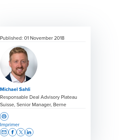
Published:
01 November 2018
Michael Sahli
Responsable Deal Advisory Plateau
Suisse, Senior Manager, Berne
Imprimer
Opens In A New Window/tab
Opens In A New Window/tab
Opens In A New Window/tab
Opens In A New Window/tab