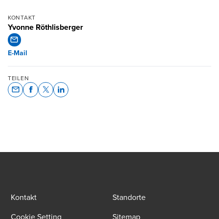
KONTAKT
Yvonne Röthlisberger
E-Mail
TEILEN
Opens In A New Window/tab
Opens In A New Window/tab
Opens In A New Window/tab
Opens In A New Window/tab
Kontakt
Standorte
Cookie Setting
Sitemap