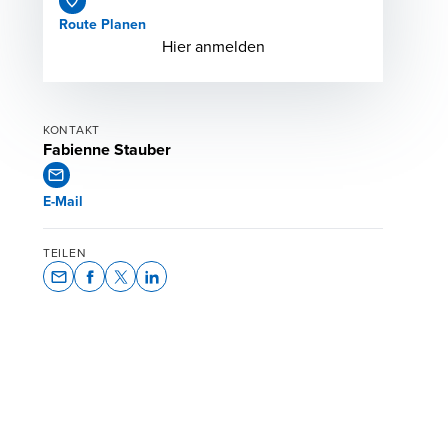
Route Planen
Opens in a new window/tab
Hier anmelden
KONTAKT
Fabienne Stauber
E-Mail
TEILEN
Opens In A New Window/tab
Opens In A New Window/tab
Opens In A New Window/tab
Opens In A New Window/tab