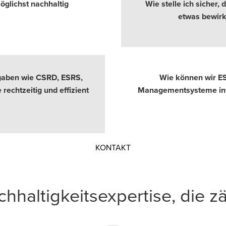
glichst nachhaltig
Wie stelle ich sicher, 
etwas bewirk
orgaben wie CSRD, ESRS,
Wie können wir E
echtzeitig und effizient
Managementsysteme inte
Opens in a new window/ta
KONTAKT
hhaltigkeitsexpertise, die zä