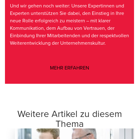
Und wir gehen noch weiter: Unsere Expertinnen und
Experten unterstützen Sie dabei, den Einstieg in Ihre
neue Rolle erfolgreich zu meistern – mit klarer
Kommunikation, dem Aufbau von Vertrauen, der
Einbindung Ihrer Mitarbeitenden und der respektvollen
Weiterentwicklung der Unternehmenskultur.
Opens in a new windo
MEHR ERFAHREN
Weitere Artikel zu diesem
Thema