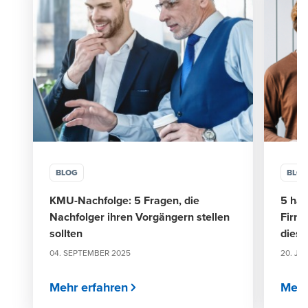
BLOG
BLO
KMU-Nachfolge: 5 Fragen, die
5 häu
Nachfolger ihren Vorgängern stellen
Firm
sollten
diese
04. SEPTEMBER 2025
20. JU
Mehr erfahren
Mehr