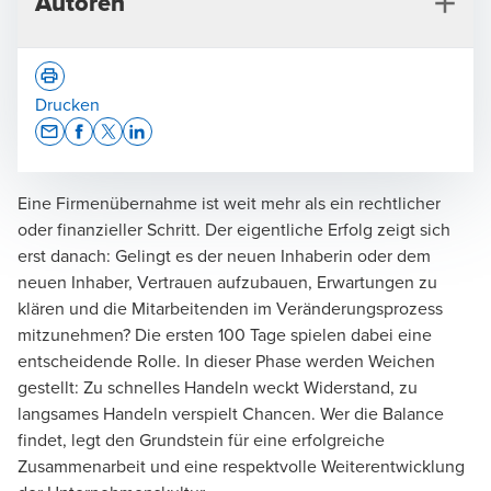
Autoren
Drucken
Opens In A New Window/tab
Opens In A New Window/tab
Opens In A New Window/tab
Opens In A New Window/tab
Eine Firmenübernahme ist weit mehr als ein rechtlicher
René Mast
oder finanzieller Schritt. Der eigentliche Erfolg zeigt sich
Leiter HR Consulting, Solothurn
erst danach: Gelingt es der neuen Inhaberin oder dem
neuen Inhaber, Vertrauen aufzubauen, Erwartungen zu
klären und die Mitarbeitenden im Veränderungsprozess
mitzunehmen? Die ersten 100 Tage spielen dabei eine
entscheidende Rolle. In dieser Phase werden Weichen
gestellt: Zu schnelles Handeln weckt Widerstand, zu
langsames Handeln verspielt Chancen. Wer die Balance
Julian Theus
findet, legt den Grundstein für eine erfolgreiche
Leiter Niederlassung Olten - Partner
Zusammenarbeit und eine respektvolle Weiterentwicklung