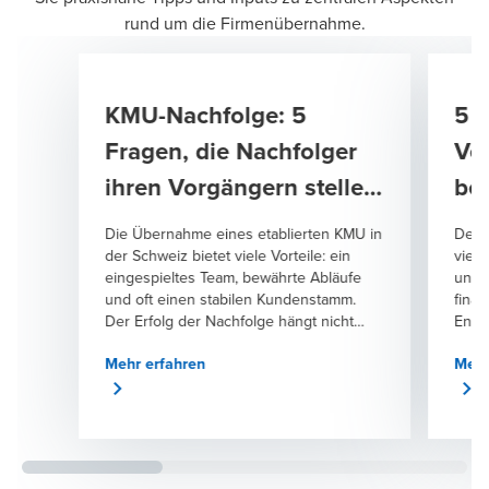
rund um die Firmenübernahme.
KMU-Nachfolge: 5
5 T
Fragen, die Nachfolger
Ve
ihren Vorgängern stellen
be
sollten
Die Übernahme eines etablierten KMU in
Der 
der Schweiz bietet viele Vorteile: ein
viel
eingespieltes Team, bewährte Abläufe
und s
und oft einen stabilen Kundenstamm.
finan
Der Erfolg der Nachfolge hängt nicht
Ents
selten auch davon ab, wie gut
gefü
Mehr erfahren
Mehr
Nachfolgerinnen und Nachfolger die
ents
Perspektive der bisherigen Inhaberin
Komp
oder des bisherigen Inhabers verstehen
unlie
und deren Erfahrung aktiv nutzen.
Dies
Neben finanziellen, rechtlichen und
der 
steuerlichen Fragen sollten
erfo