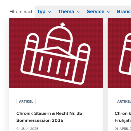
Typ
Thema
Service
Branc
Filtern nach:
ARTIKEL
ARTIKE
Chronik Steuern & Recht Nr. 35 |
Chronik
Sommersession 2025
Frühjah
01. JULY 2025
01. APRIL