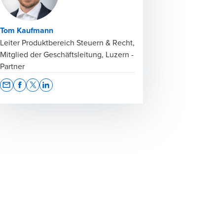
Tom Kaufmann
Leiter Produktbereich Steuern & Recht,
Mitglied der Geschäftsleitung, Luzern -
Partner
Opens In A New Window/tab
Opens In A New Window/tab
Opens In A New Window/tab
Opens In A New Window/tab