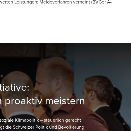
werten Leistungen: Meldeverfahren verneint
(BVGer A-
iative:
 proaktiv meistern
 soziale Klimapolitik – steuerlich gerecht
wegt die Schweizer Politik und Bevölkerung