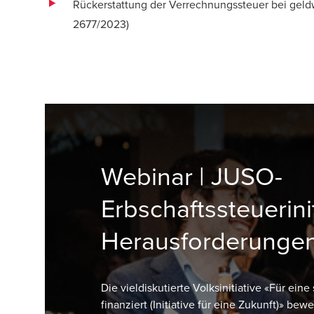
Rückerstattung der Verrechnungssteuer bei geld
2677/2023)
Webinar | JUSO-
Erbschaftssteuerinit
Herausforderungen
Die vieldiskutierte Volksinitiative «Für eine
finanziert (Initiative für eine Zukunft)» be