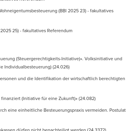
 Wohneigentumsbesteuerung (
BBl 2025 23
) - fakultatives
 2025 25
) - fakultatives Referendum
erung (Steuergerechtigkeits-Initiative)». Volksinitiative und
e Individualbesteuerung) (
24.026
)
rsonen und die Identifikation der wirtschaftlich berechtigten
finanziert (Initiative für eine Zukunft)» (
24.082
)
h eine einheitliche Besteuerungspraxis vermeiden. Postulat
nskassen dürfen nicht benachteiligt werden (
24.3372
)