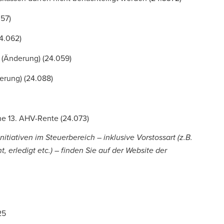
057
)
4.062
)
(Änderung) (
24.059
)
rung) (
24.088
)
ne 13. AHV-Rente (
24.073
)
itiativen im Steuerbereich – inklusive Vorstossart (z.B.
, erledigt etc.) – finden Sie auf der
Website der
25