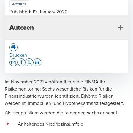
ARTIKEL
Published:
19. January 2022
Autoren
Drucken
Opens In A New Window/tab
Opens In A New Window/tab
Opens In A New Window/tab
Opens In A New Window/tab
Im November 2021 veröffentlichte die FINMA ihr
Tobias Schüle
Risikomonitoring: Sechs wesentliche Risiken für die
Leiter Asset Management Deutschschweiz, Zürich -
Finanzindustrie wurden identifiziert. Erhöhte Risiken
Partner
werden im Immobilien- und Hypothekarmarkt festgestellt.
Als Hauptrisiken werden die folgenden sechs genannt:
Anhaltendes Niedrigzinsumfeld