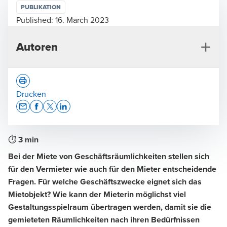
PUBLIKATION
Published:
16. March 2023
Autoren
Drucken
Opens In A New Window/tab
Opens In A New Window/tab
Opens In A New Window/tab
Opens In A New Window/tab
⏱
3 min
Christa Kalbermatten
Bei der Miete von Geschäftsräumlichkeiten stellen sich
Rechtsanwältin, CAS Arbeitsrecht UZH, Leiterin
für den Vermieter wie auch für den Mieter entscheidende
Fachgruppe Arbeitsrecht und Mietrecht, Luzern
Fragen. Für welche Geschäftszwecke eignet sich das
Mietobjekt? Wie kann der Mieterin möglichst viel
Gestaltungsspielraum übertragen werden, damit sie die
gemieteten Räumlichkeiten nach ihren Bedürfnissen