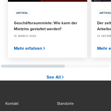
ARTIKEL
ARTIKE
Geschäftsraummiete: Wie kann der
Der zei
Mietzins gestaltet werden?
Arbeits
14. MARCH 2025
13. DECE
Mehr erfahren
Mehr e
See All
Kontakt
Standorte