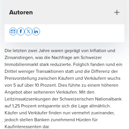
Autoren
Opens In A New Window/tab
Opens In A New Window/tab
Opens In A New Window/tab
Opens In A New Window/tab
Die letzten zwei Jahre waren geprägt von Inflation und
Zinsanstiegen, was die Nachfrage am Schweizer
Immobilienmarkt stark reduzierte. Folglich fanden rund ein
Joël Buntschu
Drittel weniger Transaktionen statt und die Differenz der
Preisvorstellung zwischen Käufern und Verkäufern wuchs
Leiter Immobilien Mittelland - Partner
von 5 auf über 10 Prozent. Dies führte zu einem höheren
Angebot aber selteneren Verkäufen. Mit den
Leitzinssatzsenkungen der Schweizerischen Nationalbank
auf 1,25 Prozent entspannte sich die Lage allmählich.
Käufer und Verkäufer finden nun vermehrt zueinander,
jedoch stellen Banken zunehmend Hürden für
Kaufinteressenten dar.