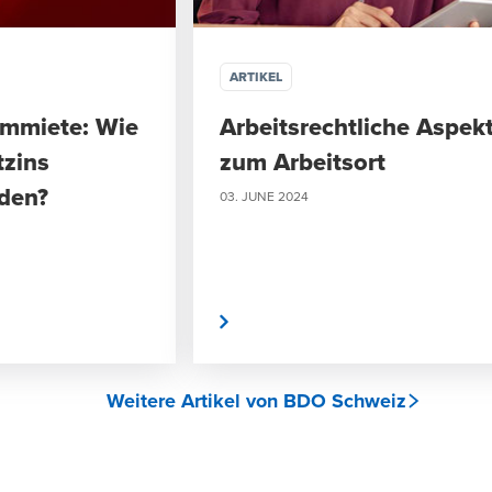
ARTIKEL
ummiete: Wie
Arbeitsrechtliche Aspek
tzins
zum Arbeitsort
rden?
03. JUNE 2024
Mehr erfahren
Meh
Weitere Artikel von BDO Schweiz