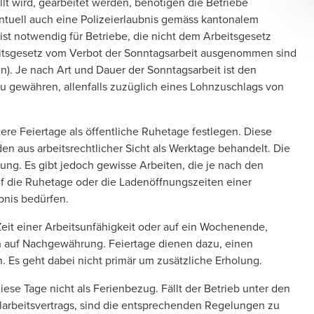
lt wird, gearbeitet werden, benötigen die Betriebe
entuell auch eine Polizeierlaubnis gemäss kantonalem
ist notwendig für Betriebe, die nicht dem Arbeitsgesetz
beitsgesetz vom Verbot der Sonntagsarbeit ausgenommen sind
xen). Je nach Art und Dauer der Sonntagsarbeit ist den
zu gewähren, allenfalls zuzüglich eines Lohnzuschlags von
ere Feiertage als öffentliche Ruhetage festlegen. Diese
en aus arbeitsrechtlicher Sicht als Werktage behandelt. Die
ung. Es gibt jedoch gewisse Arbeiten, die je nach den
f die Ruhetage oder die Ladenöffnungszeiten einer
ubnis bedürfen.
e Zeit einer Arbeitsunfähigkeit oder auf ein Wochenende,
n auf Nachgewährung. Feiertage dienen dazu, einen
. Es geht dabei nicht primär um zusätzliche Erholung.
iese Tage nicht als Ferienbezug. Fällt der Betrieb unter den
rbeitsvertrags, sind die entsprechenden Regelungen zu