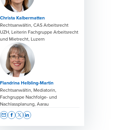
Christa Kalbermatten
Rechtsanwältin, CAS Arbeitsrecht
UZH, Leiterin Fachgruppe Arbeitsrecht
und Mietrecht, Luzern
Flandrina Helbling-Martin
Rechtsanwältin, Mediatorin,
Fachgruppe Nachfolge- und
Nachlassplanung, Aarau
Opens In A New Window/tab
Opens In A New Window/tab
Opens In A New Window/tab
Opens In A New Window/tab