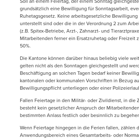
Soll an einem Feiertag, der einem Sonntag gleichgestel
grundsätzlich eine Bewilligung für Sonntagsarbeit, ev
Ruhetagsgesetz. Keine arbeitsgesetzliche Bewilligung 
unterstellt sind oder die in der Verordnung 2 zum Ar
(z.B. Spitex-Betriebe, Arzt-, Zahnarzt- und Tierarztpra
Mitarbeitenden ferner ein Ersatzruhetag oder Freizeit 
50%.
Die Kantone können darüber hinaus beliebig viele weit
gelten nicht als den Sonntagen gleichgestellt und werd
Beschäftigung an solchen Tagen bedarf keiner Bewillig
kantonalen oder kommunalen Vorschriften in Bezug au
Bewilligungspflicht unterliegen oder einer Polizeierla
Fallen Feiertage in den Militär- oder Zivildienst, in di
besteht kein gesetzlicher Anspruch der Mitarbeitende
bestimmten Anlass festlich oder besinnlich zu begehen
Wenn Feiertage hingegen in die Ferien fallen, zählen d
Anwendungsbereich eines Gesamtarbeits- oder Normala