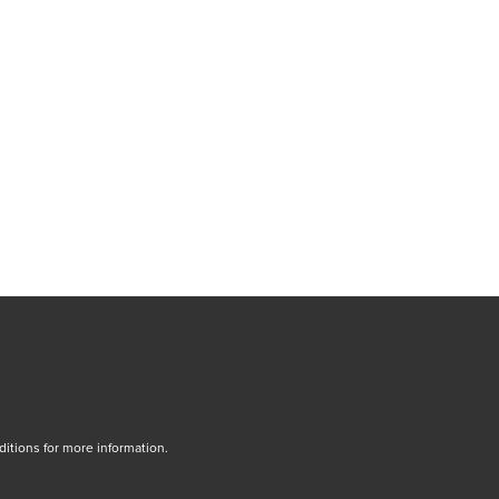
tions for more information.
dow/tab