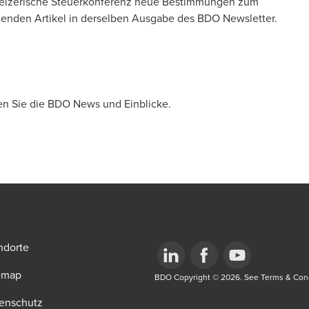
chweizerische Steuerkonferenz neue Bestimmungen zum
chenden Artikel in derselben Ausgabe des BDO Newsletter.
en Sie die BDO News und Einblicke.
ndorte
emap
Opens in a new window/tab
BDO Copyright © 2026. See Terms & Condi
Opens in a new window/tab
Opens in a new win
enschutz