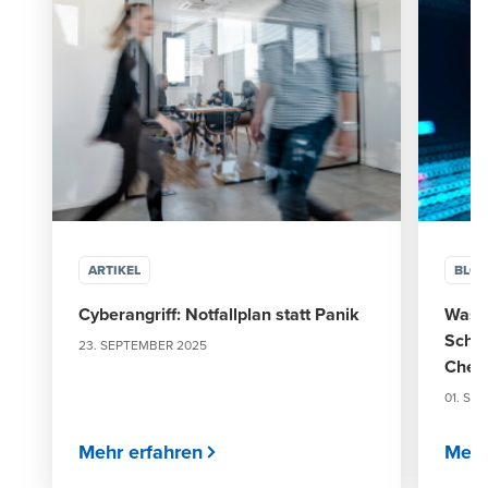
ARTIKEL
BLO
Cyberangriff: Notfallplan statt Panik
Was i
Schwa
23. SEPTEMBER 2025
Chec
01. SE
Mehr erfahren
Mehr