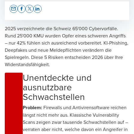
Opens In A New Window/tab
Opens In A New Window/tab
Opens In A New Window/tab
Opens In A New Window/tab
2025 verzeichnete die Schweiz 65'000 Cybervorfälle.
Rund 25'000 KMU wurden Opfer eines schweren Angriffs
– nur 42% fühlen sich ausreichend vorbereitet. KI-Phishing,
Nicolas Germiquet
Deepfakes und neue Meldepflichten verändern die
Spielregeln. Diese 5 Risiken entscheiden 2026 über Ihre
BDO Digital, Lead Cyber Security & Digital Forensics
Widerstandsfähigkeit.
Unentdeckte und
ausnutzbare
Schwachstellen
Alain Haldi
Problem:
Firewalls und Antivirensoftware reichen
Consultant Cyber Security
längst nicht mehr aus. Klassische Vulnerability
Scans zeigen zwar tausende Schwachstellen auf –
verraten aber nicht, welche davon ein Angreifer in