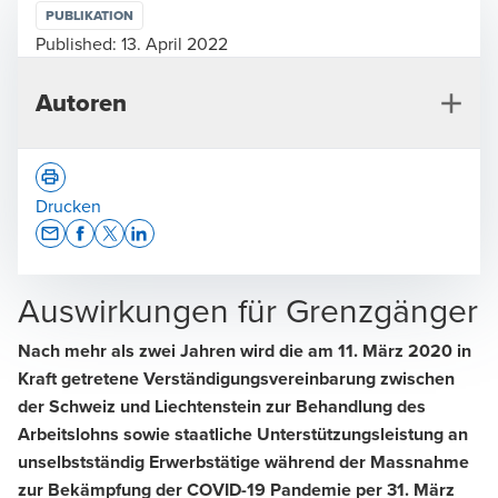
PUBLIKATION
Published:
13. April 2022
Autoren
Drucken
Opens In A New Window/tab
Opens In A New Window/tab
Opens In A New Window/tab
Opens In A New Window/tab
Auswirkungen für Grenzgänger
Irene Bremer
Nach mehr als zwei Jahren wird die am 11. März 2020 in
Mandatsleiterin Steuern, Zürich
Kraft getretene Verständigungsvereinbarung zwischen
der Schweiz und Liechtenstein zur Behandlung des
Arbeitslohns sowie staatliche Unterstützungsleistung an
unselbstständig Erwerbstätige während der Massnahme
zur Bekämpfung der COVID-19 Pandemie per 31. März