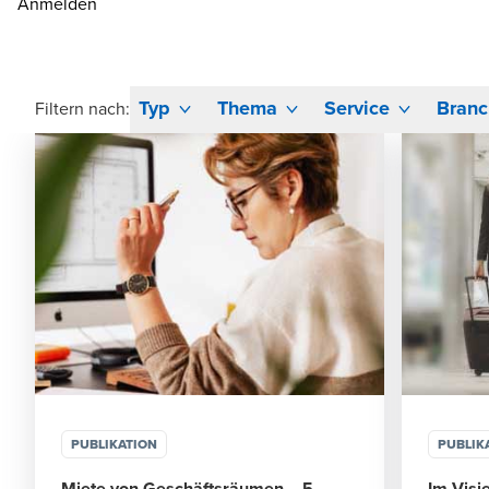
Anmelden
Typ
Thema
Service
Branc
Filtern nach:
PUBLIKATION
PUBLIK
Miete von Geschäftsräumen – 5
Im Visi