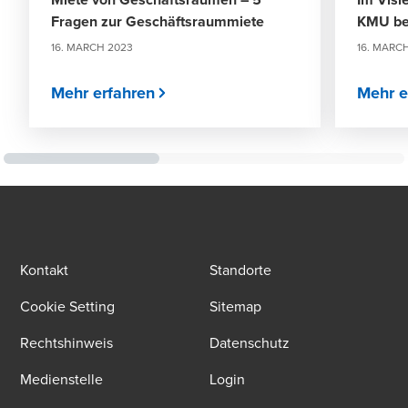
Fragen zur Geschäftsraummiete
KMU be
16. MARCH 2023
16. MARC
Mehr erfahren
Mehr e
Kontakt
Standorte
Cookie Setting
Sitemap
Rechtshinweis
Datenschutz
Medienstelle
Login