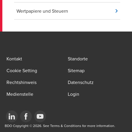
Wertpapiere und Steuern
Kontakt
Standorte
Cookie Setting
Sitemap
Rechtshinweis
Datenschutz
Medienstelle
Login
Opens in a new window/tab
BDO Copyright © 2026. See Terms & Conditions for more information.
Opens in a new window/tab
Opens in a new window/tab