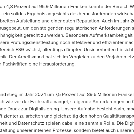
 4,8 Prozent auf 95.9 Millionen Franken konnte der Bereich Wi
 – ein solides Ergebnis angesichts des herausfordernden wirtsch
 breiten Aufstellung und einer guten Reputation. Auch im Jahr 
ausgebaut, um den steigenden regulatorischen Anforderungen 
hängigkeit gerecht zu werden. Besondere Aufmerksamkeit galt 
unsere Prüfungsdienstleistung noch effektiver und effizienter m
ereich ESG wächst, allerdings dämpfen Unsicherheiten hinsichtl
k. Der Arbeitsmarkt hat sich im Vergleich zu den Vorjahren etw
 Fachkräften eine Herausforderung.
d stieg im Jahr 2024 um 7,5 Prozent auf 89.6 Millionen Franken
h wie vor der Fachkräftemangel, steigende Anforderungen an C
nde Druck zur Digitalisierung. Unsere Aufgabe besteht darin, m
ffizienter zu arbeiten und gleichzeitig den hohen Qualitätsans
eit und Datenschutz spielen dabei eine zentrale Rolle. Die Digi
Gestaltung unserer internen Prozesse, sondern bietet auch unse