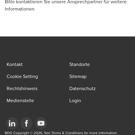
Bitte kontaktieren Sie unsere Ansprechpartner für weitere
Transaction Services, Manager, Luzern
Informationen.
Kontakt
Standorte
Cookie Setting
Sitemap
Rechtshinweis
Datenschutz
Medienstelle
Login
Opens in a new window/tab
BDO Copyright © 2026. See Terms & Conditions for more information.
Opens in a new window/tab
Opens in a new window/tab