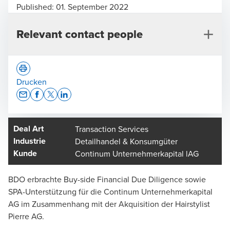
Published:
01. September 2022
Relevant contact people
Drucken
Opens In A New Window/tab
Opens In A New Window/tab
Opens In A New Window/tab
Opens In A New Window/tab
Deal Art
Transaction Services
Matthias Büeler
Industrie
Detailhandel & Konsumgüter
Co-Leiter M&A Schweiz, Luzern - Partner
Kunde
Continum Unternehmerkapital lAG
BDO erbrachte Buy-side Financial Due Diligence sowie
SPA-Unterstützung für die Continum Unternehmerkapital
AG im Zusammenhang mit der Akquisition der Hairstylist
Pierre AG.
Lara Felber