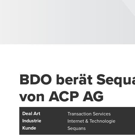
BDO berät Sequ
von ACP AG
Deal Art
Transaction Services
Industrie
Internet & Technologie
Kunde
Sequans