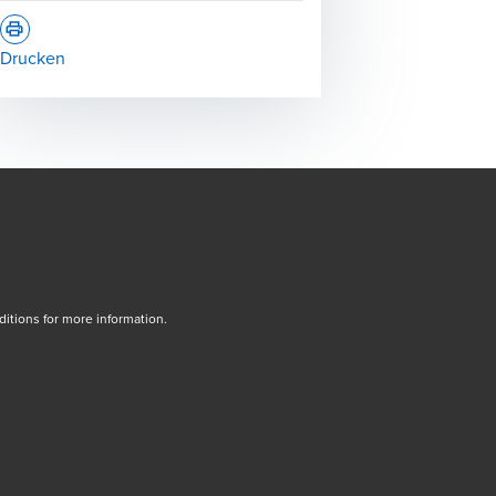
Drucken
tions for more information.
dow/tab