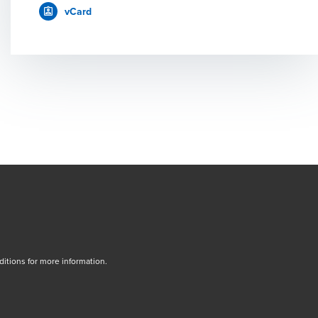
vCard
tions for more information.
dow/tab