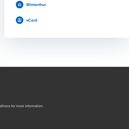
Winterthur
vCard
tions for more information.
dow/tab